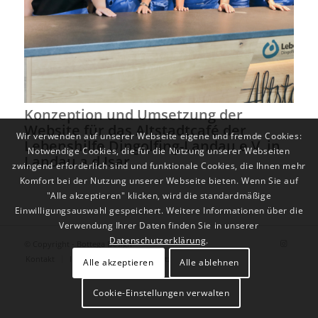
Konzeption und Umsetzung der
Website für das Altstadtcafé der
Wir verwenden auf unserer Webseite eigene und fremde Cookies:
Lebenshilfe Dingolfing-Landau e.V. in
Notwendige Cookies, die für die Nutzung unserer Webseiten
Landau a.d.Isar
zwingend erforderlich sind und funktionale Cookies, die Ihnen mehr
Komfort bei der Nutzung unserer Webseite bieten. Wenn Sie auf
"Alle akzeptieren" klicken, wird die standardmäßige
Einwilligungsauswahl gespeichert. Weitere Informationen über die
Verwendung Ihrer Daten finden Sie in unserer
Datenschutzerklärung
.
© Copyright - Bottega Design
Kontakt
Impressum
Datenschutz
Alle akzeptieren
Alle ablehnen
Cookie-Einstellungen verwalten